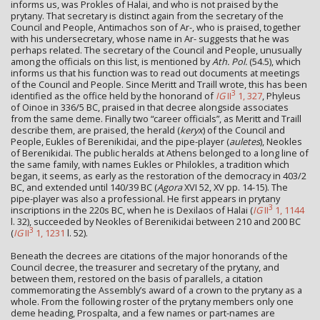
informs us, was Prokles of Halai, and who is not praised by the
prytany. That secretary is distinct again from the secretary of the
Council and People, Antimachos son of Ar-, who is praised, together
with his undersecretary, whose name in Ar- suggests that he was
perhaps related. The secretary of the Council and People, unusually
among the officials on this list, is mentioned by
Ath. Pol.
(54.5), which
informs us that his function was to read out documents at meetings
of the Council and People. Since Meritt and Traill wrote, this has been
3
identified as the office held by the honorand of
IG
II
1, 327
, Phyleus
of Oinoe in 336/5 BC, praised in that decree alongside associates
from the same deme. Finally two “career officials”, as Meritt and Traill
describe them, are praised, the herald (
keryx
) of the Council and
People, Eukles of Berenikidai, and the pipe-player (
auletes
), Neokles
of Berenikidai. The public heralds at Athens belonged to a long line of
the same family, with names Eukles or Philokles, a tradition which
began, it seems, as early as the restoration of the democracy in 403/2
BC, and extended until 140/39 BC (
Agora
XVI 52, XV pp. 14-15). The
pipe-player was also a professional. He first appears in prytany
3
inscriptions in the 220s BC, when he is Dexilaos of Halai (
IG
II
1, 1144
l. 32), succeeded by Neokles of Berenikidai between 210 and 200 BC
3
(
IG
II
1, 1231
l. 52).
Beneath the decrees are citations of the major honorands of the
Council decree, the treasurer and secretary of the prytany, and
between them, restored on the basis of parallels, a citation
commemorating the Assembly’s award of a crown to the prytany as a
whole. From the following roster of the prytany members only one
deme heading, Prospalta, and a few names or part-names are