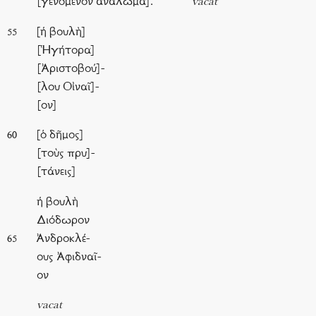
[γενόμενον ἀνάλωμα].
vacat
[ἡ βουλὴ]
55
[Ἡγήτορα]
[Ἀριστοβού]-
[λου Οἰναῖ]-
[ον]
[ὁ δῆμος]
60
[τοὺς πρυ]-
[τάνεις]
ἡ βουλὴ
Διόδωρον
Ἀνδροκλέ-
65
ους Ἀφιδναῖ-
ον
vacat