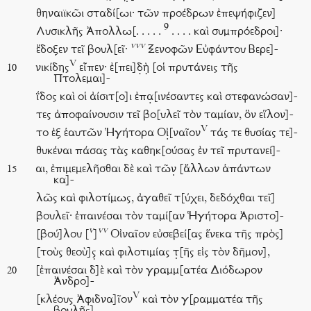
θηναιϊκῶι σταδί[ωι· τῶν προέδρων ἐπεψήφιζεν]
9
Λυσικλῆς Ἀπολλω[. . . . .
. . . . καὶ συμπρόεδροι]·
vvv
ἔδοξεν τεῖ βουλ[εῖ·
Ξενοφῶν Εὐφάντου Βερε]-
V
νικίδης
εἶπεν· ἐ[πει]δ̣ὴ̣ [οἱ πρυτάνεις τῆς
10
Πτολεμαι]-
ΐδος καὶ οἱ ἀίσιτ[ο]ι ἐπα̣[ινέσαντες καὶ στεφανώσαν]-
τες ἀποφαίνουσιν τεῖ βο[υλεῖ τὸν ταμίαν, ὃν εἵλον]-
V
το ἐξ ἑαυτῶν Ἡγήτορα Οἰ̣[ναῖον
τάς τε θυσίας τε]-
θυκέναι πάσας τὰς καθηκ[ούσας ἐν τεῖ πρυτανεί]-
αι, ἐπιμεμελῆσθαι δὲ καὶ τῶν̣ [ἄλλων ἁπάντων
15
κα]-
λῶς καὶ φιλοτίμως, ἀγαθεῖ τ[ύχει, δεδόχθαι τεῖ]
βουλεῖ· ἐπαινέσαι τὸν ταμί[αν Ἡγήτορα Ἀριστο]-
v
vv
[βού]λου [
]
Οἰναῖον εὐσεβεί[ας ἕνεκα τῆς πρὸς]
[τοὺς θεοὺ]ς̣ καὶ φιλοτιμίας τ̣[ῆς εἰς τὸν δῆμον],
[ἐπαινέσαι δ]ὲ καὶ τὸν γραμμ[ατέα Διόδωρον
20
Ἀνδρο]-
V
[κλέους Ἀφιδνα]ῖον
καὶ τὸν γ[ραμματέα τῆς