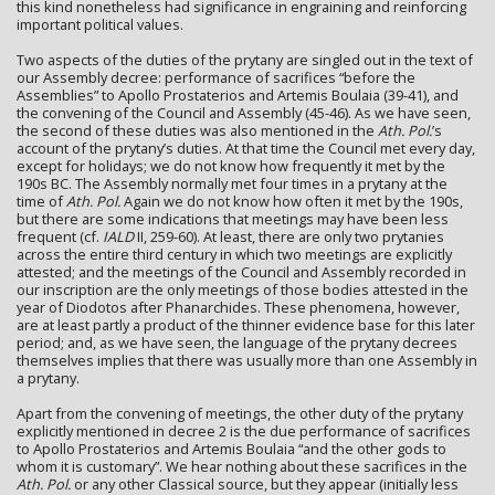
this kind nonetheless had significance in engraining and reinforcing
important political values.
Two aspects of the duties of the prytany are singled out in the text of
our Assembly decree: performance of sacrifices “before the
Assemblies” to Apollo Prostaterios and Artemis Boulaia (39-41), and
the convening of the Council and Assembly (45-46). As we have seen,
the second of these duties was also mentioned in the
Ath. Pol.
’s
account of the prytany’s duties. At that time the Council met every day,
except for holidays; we do not know how frequently it met by the
190s BC. The Assembly normally met four times in a prytany at the
time of
Ath. Pol.
Again we do not know how often it met by the 190s,
but there are some indications that meetings may have been less
frequent (cf.
IALD
II, 259-60). At least, there are only two prytanies
across the entire third century in which two meetings are explicitly
attested; and the meetings of the Council and Assembly recorded in
our inscription are the only meetings of those bodies attested in the
year of Diodotos after Phanarchides. These phenomena, however,
are at least partly a product of the thinner evidence base for this later
period; and, as we have seen, the language of the prytany decrees
themselves implies that there was usually more than one Assembly in
a prytany.
Apart from the convening of meetings, the other duty of the prytany
explicitly mentioned in decree 2 is the due performance of sacrifices
to Apollo Prostaterios and Artemis Boulaia “and the other gods to
whom it is customary”. We hear nothing about these sacrifices in the
Ath. Pol.
or any other Classical source, but they appear (initially less