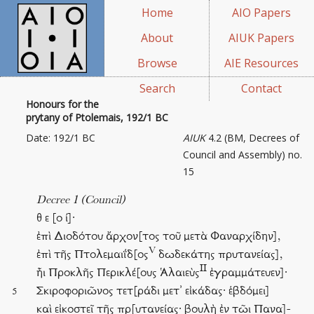
Home
AIO Papers
About
AIUK Papers
Browse
AIE Resources
Search
Contact
Honours for the
prytany of Ptolemais, 192/1 BC
Date: 192/1 BC
AIUK
4.2 (BM, Decrees of
Council and Assembly) no.
15
Decree 1 (Council)
θ ε [ο ί]·
ἐπὶ Διοδότου ἄρχον[τος τοῦ μετὰ Φαναρχίδην],
V
ἐπὶ τῆς Πτολεμαιΐδ[ος
δωδεκάτης πρυτανείας],
II
ἧι Προκλῆς Περικλέ[ους Ἁλαιεὺς
ἐγραμμάτευεν]·
Σκιροφοριῶνος τετ[ράδι μετ᾽ εἰκάδας· ἑβδόμει]
5
καὶ εἰκοστεῖ τῆς πρ̣[υτανείας· βουλὴ ἐν τῶι Πανα]-