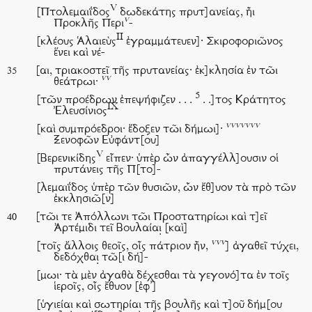
V
[Πτολεμαιΐδος
δωδεκάτης πρυτ]ανείας, ἧι
v
Προκλῆς Περι
-
II
[κλέους Ἁλαιεὺς
ἐγραμμάτευεν]· Σκιροφοριῶνος
ἕνει καὶ νέ-
[αι, τριακοστεῖ τῆς πρυτανείας· ἐκ]κλησία ἐν τῶι
35
vv
θεάτρωι·
5
[τῶν προέδρων ἐπεψήφιζεν . . .
. .]τος Κράτητος
IX
Ἐλευσίνιος
vvvvvv
v
[καὶ συμπρόεδροι· ἔδοξεν τῶι δήμωι]·
Ξενοφῶν Εὐφάντ[ου]
V
[Βερενικίδης
εἶπεν· ὑπὲρ ὧν ἀπαγγέλλ]ουσιν οἱ
πρυτάνεις τῆς Π[το]-
[λεμαιΐδος ὑπὲρ τῶν θυσιῶν, ὧν ἔθ]υον τὰ πρὸ τῶν
ἐκκλησιῶ[ν]
[τῶι τε Ἀπόλλωνι τῶι Προστατηρίωι καὶ τ]εῖ
40
Ἀρτέμιδι τεῖ Βουλαίαι̣ [καὶ]
vvv
[τοῖς ἄλλοις θεοῖς, οἷς πάτριον ἦν,
] ἀγαθεῖ τύχει,
δεδόχθαι̣ τῶ[ι δή]-
[μωι· τὰ μὲν ἀγαθὰ δέχεσθαι τὰ γεγονό]τα ἐν τοῖς
ἱεροῖς, οἷς ἔθυον [ἐφ᾽]
[ὑγιείαι καὶ σωτηρίαι τῆς βουλῆς καὶ τ]οῦ δήμ[ου