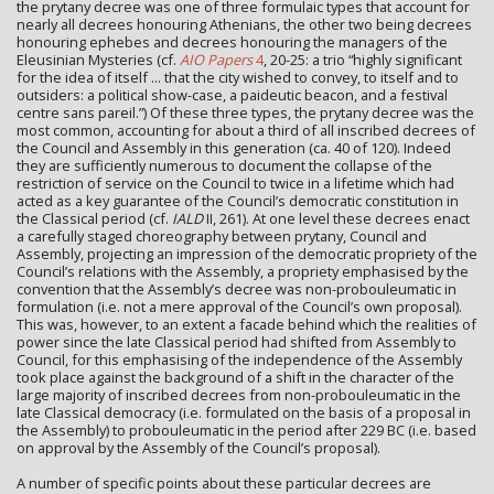
the prytany decree was one of three formulaic types that account for
nearly all decrees honouring Athenians, the other two being decrees
honouring ephebes and decrees honouring the managers of the
Eleusinian Mysteries (cf.
AIO Papers
4
, 20-25: a trio “highly significant
for the idea of itself ... that the city wished to convey, to itself and to
outsiders: a political show-case, a paideutic beacon, and a festival
centre sans pareil.”) Of these three types, the prytany decree was the
most common, accounting for about a third of all inscribed decrees of
the Council and Assembly in this generation (ca. 40 of 120). Indeed
they are sufficiently numerous to document the collapse of the
restriction of service on the Council to twice in a lifetime which had
acted as a key guarantee of the Council’s democratic constitution in
the Classical period (cf.
IALD
II, 261). At one level these decrees enact
a carefully staged choreography between prytany, Council and
Assembly, projecting an impression of the democratic propriety of the
Council’s relations with the Assembly, a propriety emphasised by the
convention that the Assembly’s decree was non-probouleumatic in
formulation (i.e. not a mere approval of the Council’s own proposal).
This was, however, to an extent a facade behind which the realities of
power since the late Classical period had shifted from Assembly to
Council, for this emphasising of the independence of the Assembly
took place against the background of a shift in the character of the
large majority of inscribed decrees from non-probouleumatic in the
late Classical democracy (i.e. formulated on the basis of a proposal in
the Assembly) to probouleumatic in the period after 229 BC (i.e. based
on approval by the Assembly of the Council’s proposal).
A number of specific points about these particular decrees are