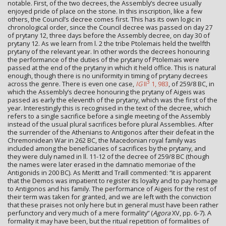
notable. First, of the two decrees, the Assembly’s decree usually
enjoyed pride of place on the stone. In this inscription, like a few
others, the Council’s decree comes first. This has its own logic in
chronological order, since the Council decree was passed on day 27
of prytany 12, three days before the Assembly decree, on day 30 of
prytany 12. As we learn from l. 2 the tribe Ptolemais held the twelfth
prytany of the relevant year. In other words the decrees honouring
the performance of the duties of the prytany of Ptolemais were
passed at the end of the prytany in which it held office. This is natural
enough, though there is no uniformity in timing of prytany decrees
3
across the genre. There is even one case,
IG
II
1, 983
, of 259/8 BC, in
which the Assembly’s decree honouring the prytany of Aigeis was
passed as early the eleventh of the prytany, which was the first of the
year. Interestingly this is recognised in the text of the decree, which
refers to a single sacrifice before a single meeting of the Assembly
instead of the usual plural sacrifices before plural Assemblies. After
the surrender of the Athenians to Antigonos after their defeat in the
Chremonidean War in 262 BC, the Macedonian royal family was
included among the beneficiaries of sacrifices by the prytany, and
they were duly named in ll. 11-12 of the decree of 259/8 BC (though
the names were later erased in the damnatio memoriae of the
Antigonids in 200 BC). As Meritt and Traill commented: “it is apparent
that the Demos was impatient to register its loyalty and to pay homage
to Antigonos and his family. The performance of Aigeis for the rest of
their term was taken for granted, and we are left with the conviction
that these praises not only here but in general must have been rather
perfunctory and very much of a mere formality” (
Agora
XV, pp. 6-7). A
formality it may have been, but the ritual repetition of formalities of