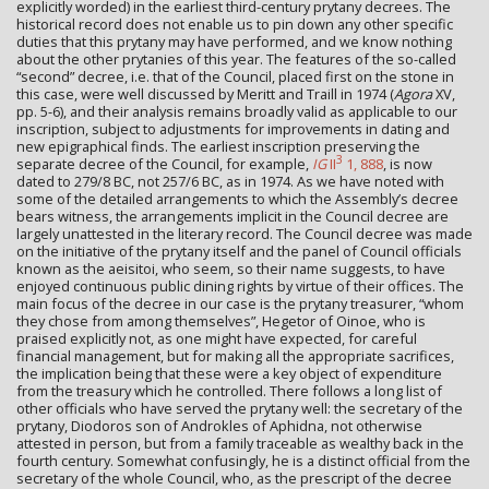
explicitly worded) in the earliest third-century prytany decrees. The
historical record does not enable us to pin down any other specific
duties that this prytany may have performed, and we know nothing
about the other prytanies of this year. The features of the so-called
“second” decree, i.e. that of the Council, placed first on the stone in
this case, were well discussed by Meritt and Traill in 1974 (
Agora
XV,
pp. 5-6), and their analysis remains broadly valid as applicable to our
inscription, subject to adjustments for improvements in dating and
new epigraphical finds. The earliest inscription preserving the
3
separate decree of the Council, for example,
IG
II
1, 888
, is now
dated to 279/8 BC, not 257/6 BC, as in 1974. As we have noted with
some of the detailed arrangements to which the Assembly’s decree
bears witness, the arrangements implicit in the Council decree are
largely unattested in the literary record. The Council decree was made
on the initiative of the prytany itself and the panel of Council officials
known as the aeisitoi, who seem, so their name suggests, to have
enjoyed continuous public dining rights by virtue of their offices. The
main focus of the decree in our case is the prytany treasurer, “whom
they chose from among themselves”, Hegetor of Oinoe, who is
praised explicitly not, as one might have expected, for careful
financial management, but for making all the appropriate sacrifices,
the implication being that these were a key object of expenditure
from the treasury which he controlled. There follows a long list of
other officials who have served the prytany well: the secretary of the
prytany, Diodoros son of Androkles of Aphidna, not otherwise
attested in person, but from a family traceable as wealthy back in the
fourth century. Somewhat confusingly, he is a distinct official from the
secretary of the whole Council, who, as the prescript of the decree