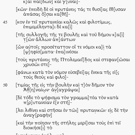
κ]αὶ παί[δων] καὶ γ[υναι]-
[κῶν· ἐπειδὴ δὲ οἱ πρυτάνεις τάς τε θυσί]ας ἔθ[υσαν
ἁπάσας ὅ]σ̣αι κα[θῆ]-
[κον ἐν τεῖ πρυτανείαι καλῶς καὶ φιλοτίμως,
45
ἐπιμεμέληντα]ι δὲ κα[ὶ]
[τῆς συλλογῆς τῆς τε βουλῆς καὶ τοῦ δήμου κ]α[ὶ]
τ̣[ῶν ἄλλων ἁπ]άντων
[ὧν αὐτοῖς προσέταττον οἵ τε νόμοι κα]ὶ̣ τὰ
[ψ]ηφίσ[ματα· ἐπα]ινέσαι
[τοὺς πρυτάνεις τῆς Πτολεμαιΐ]δ̣ος καὶ στεφαν[ῶσαι
χρυσῶι στε]-
[φάνωι κατὰ τὸν νόμον εὐσεβεί]α̣ς ἕνεκα τῆς εἰ[ς
τοὺς θεοὺς καὶ φιλο]-
[τιμίας τῆς εἰς τὴν βουλὴν καὶ τ]ὸν δῆμον τὸν
50
Ἀθ̣[η]ναίω̣ν· ἀν̣[αγράψαι]
[δὲ τόδε τὸ ψήφισμα τὸν γραμμα]τέα τὸν κατὰ
π[ρ]υτανείαν ἐ[ν στή]-
[λει λιθίνει καὶ στῆσαι ἐν τῶι] πρυταν̣ικῶι· εἰ̣ς δὲ τὴν
ἀναγ̣[ραφὴν]
[καὶ τὴν ποίησιν τῆς στήλης μερί]σαι τοὺς ἐπὶ τεῖ
διοικήσε[ι] τὸ