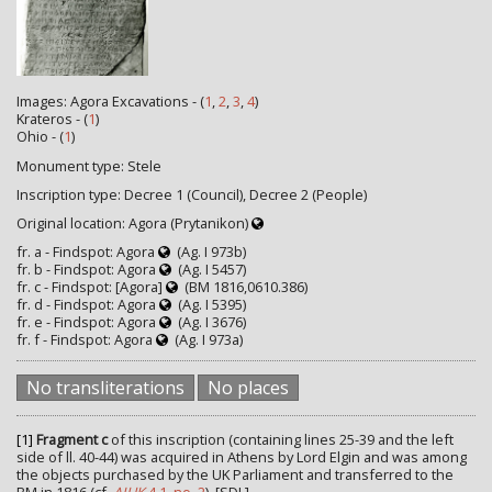
Images: Agora Excavations - (
1
,
2
,
3
,
4
)
Krateros - (
1
)
Ohio - (
1
)
Monument type: Stele
Inscription type: Decree 1 (Council), Decree 2 (People)
Original location: Agora (Prytanikon)
fr. a - Findspot: Agora
(Ag. I 973b)
fr. b - Findspot: Agora
(Ag. I 5457)
fr. c - Findspot: [Agora]
(BM 1816,0610.386)
fr. d - Findspot: Agora
(Ag. I 5395)
fr. e - Findspot: Agora
(Ag. I 3676)
fr. f - Findspot: Agora
(Ag. I 973a)
No transliterations
No places
[1]
Fragment c
of this inscription (containing lines 25-39 and the left
side of ll. 40-44) was acquired in Athens by Lord Elgin and was among
the objects purchased by the UK Parliament and transferred to the
BM in 1816 (cf.
AIUK
4.1, no. 2
). [SDL]