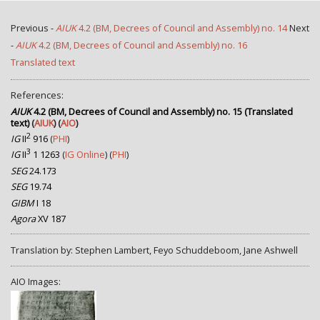
Previous -
AIUK
4.2 (BM, Decrees of Council and Assembly) no. 14
Next
-
AIUK
4.2 (BM, Decrees of Council and Assembly) no. 16
Translated text
References:
AIUK
4.2 (BM, Decrees of Council and Assembly) no. 15 (Translated
text)
(
AIUK
) (
AIO
)
2
IG
II
916
(
PHI
)
3
IG
II
1 1263
(
IG Online
) (
PHI
)
SEG
24.173
SEG
19.74
GIBM
I 18
Agora
XV 187
Translation by: Stephen Lambert, Feyo Schuddeboom, Jane Ashwell
AIO Images: