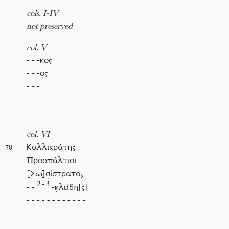
cols. I-IV
not preserved
col. V
- - -κος
- - -ο̣ς
- - -
- - -
- - -
col. VI
Καλλικράτης
70
Προσπάλτιοι
[Σω]σ̣ίστρατος
2 - 3
- -
-κ̣λείδη[ς]
- - - - - - - - - - - -