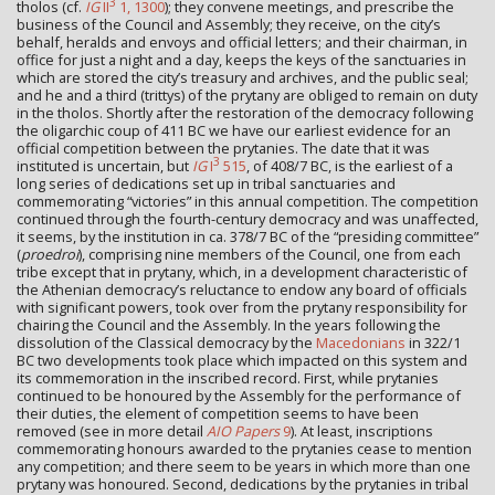
3
tholos (cf.
IG
II
1, 1300
); they convene meetings, and prescribe the
business of the Council and Assembly; they receive, on the city’s
behalf, heralds and envoys and official letters; and their chairman, in
office for just a night and a day, keeps the keys of the sanctuaries in
which are stored the city’s treasury and archives, and the public seal;
and he and a third (trittys) of the prytany are obliged to remain on duty
in the tholos. Shortly after the restoration of the democracy following
the oligarchic coup of 411 BC we have our earliest evidence for an
official competition between the prytanies. The date that it was
3
instituted is uncertain, but
IG
I
515
, of 408/7 BC, is the earliest of a
long series of dedications set up in tribal sanctuaries and
commemorating “victories” in this annual competition. The competition
continued through the fourth-century democracy and was unaffected,
it seems, by the institution in ca. 378/7 BC of the “presiding committee”
(
proedroi
), comprising nine members of the Council, one from each
tribe except that in prytany, which, in a development characteristic of
the Athenian democracy’s reluctance to endow any board of officials
with significant powers, took over from the prytany responsibility for
chairing the Council and the Assembly. In the years following the
dissolution of the Classical democracy by the
Macedonians
in 322/1
BC two developments took place which impacted on this system and
its commemoration in the inscribed record. First, while prytanies
continued to be honoured by the Assembly for the performance of
their duties, the element of competition seems to have been
removed (see in more detail
AIO Papers
9
). At least, inscriptions
commemorating honours awarded to the prytanies cease to mention
any competition; and there seem to be years in which more than one
prytany was honoured. Second, dedications by the prytanies in tribal