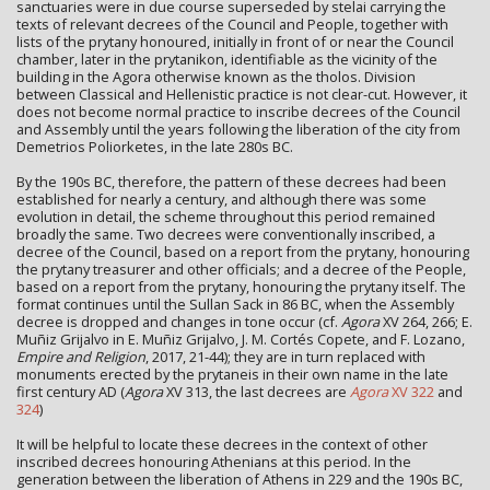
sanctuaries were in due course superseded by stelai carrying the
texts of relevant decrees of the Council and People, together with
lists of the prytany honoured, initially in front of or near the Council
chamber, later in the prytanikon, identifiable as the vicinity of the
building in the Agora otherwise known as the tholos. Division
between Classical and Hellenistic practice is not clear-cut. However, it
does not become normal practice to inscribe decrees of the Council
and Assembly until the years following the liberation of the city from
Demetrios Poliorketes, in the late 280s BC.
By the 190s BC, therefore, the pattern of these decrees had been
established for nearly a century, and although there was some
evolution in detail, the scheme throughout this period remained
broadly the same. Two decrees were conventionally inscribed, a
decree of the Council, based on a report from the prytany, honouring
the prytany treasurer and other officials; and a decree of the People,
based on a report from the prytany, honouring the prytany itself. The
format continues until the Sullan Sack in 86 BC, when the Assembly
decree is dropped and changes in tone occur (cf.
Agora
XV 264, 266; E.
Muñiz Grijalvo in E. Muñiz Grijalvo, J. M. Cortés Copete, and F. Lozano,
Empire and Religion
, 2017, 21-44); they are in turn replaced with
monuments erected by the prytaneis in their own name in the late
first century AD (
Agora
XV 313, the last decrees are
Agora
XV 322
and
324
)
It will be helpful to locate these decrees in the context of other
inscribed decrees honouring Athenians at this period. In the
generation between the liberation of Athens in 229 and the 190s BC,