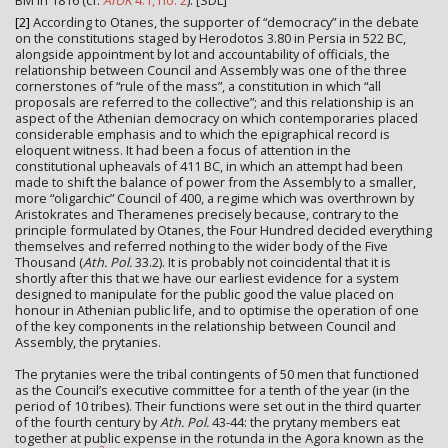
[2]
According to Otanes, the supporter of “democracy” in the debate
on the constitutions staged by Herodotos 3.80 in Persia in 522 BC,
alongside appointment by lot and accountability of officials, the
relationship between Council and Assembly was one of the three
cornerstones of “rule of the mass”, a constitution in which “all
proposals are referred to the collective”; and this relationship is an
aspect of the Athenian democracy on which contemporaries placed
considerable emphasis and to which the epigraphical record is
eloquent witness. It had been a focus of attention in the
constitutional upheavals of 411 BC, in which an attempt had been
made to shift the balance of power from the Assembly to a smaller,
more “oligarchic” Council of 400, a regime which was overthrown by
Aristokrates and Theramenes precisely because, contrary to the
principle formulated by Otanes, the Four Hundred decided everything
themselves and referred nothing to the wider body of the Five
Thousand (
Ath. Pol.
33.2). It is probably not coincidental that it is
shortly after this that we have our earliest evidence for a system
designed to manipulate for the public good the value placed on
honour in Athenian public life, and to optimise the operation of one
of the key components in the relationship between Council and
Assembly, the prytanies.
The prytanies were the tribal contingents of 50 men that functioned
as the Council’s executive committee for a tenth of the year (in the
period of 10 tribes). Their functions were set out in the third quarter
of the fourth century by
Ath. Pol.
43-44: the prytany members eat
together at public expense in the rotunda in the Agora known as the