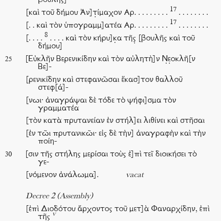
βουλῆς]
17
[καὶ τοῦ δήμου Ἀν]τ̣ίμαχον Αρ. . . . . . . . .
. . . . . . . .
17
[. . καὶ τὸν ὑπογραμμ]ατέα Αρ. . . . . . . . .
. . . . . . . .
8
[. . . .
. . . . καὶ τὸν κήρυ]κ̣α τῆς̣ [βουλῆς καὶ τοῦ
δήμου]
[Εὐκλῆν Βερενικίδην καὶ τὸν αὐλητὴ]ν Ν̣ε̣οκλῆ[ν
25
Βε]-
[ρενικίδην καὶ στεφανῶσαι ἕκασ]τον θαλλοῦ
στεφ[ά]-
[νωι· ἀναγράψαι δὲ τόδε τὸ ψήφι]σμα τὸν
γραμματέα
[τὸν κατὰ πρυτανείαν ἐν στήλ]ει λιθίνει καὶ στῆσαι
[ἐν τῶι πρυτανικῶι· εἰς δὲ τὴν] ἀναγραφὴν καὶ τὴν
ποίη-
[σιν τῆς στήλης μερίσαι τοὺς ἐ]πὶ τεῖ διοικήσει τὸ
30
γε-
[νόμενον ἀνάλωμα].
vacat
Decree 2 (Assembly)
[ἐπὶ Διοδότου ἄρχοντος τοῦ μετ]ὰ Φαναρχίδην, ἐπὶ
v
τῆς