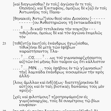
[καὶ διηγωνίσθαι? ἐν τοῖς] ἀγῶσιν ἔν τε τοῖς
Θησιήοι[ς καὶ Ἐπιταφίοις, ὁμοί]ως δὲ κ[α]ὶ ἐν τοῖς
Ἀντωνιήοις τοῖς Πανα-
[θηναϊκοῖς Ἀντω?]νίου θεοῦ νέου Διονύσου [- - - - - -
- - - - - -]ου Ἀνθεστηριῶνος τῇ ἑπτακαιδεκάτῃ
8
. . . .
. . . .δι κα⟨ὶ⟩ τετελεκέναι τὴν πομπ[ὴν - - -
τεθυ]κέναι, ὁμοίως δὲ καὶ τὸν ἀγῶνα ἐπιμελῶς
τὸν
[τεθέ]ντ[α ἑαυτ]οῖς ἐπάνδρως ἠγω[νίσθαι,
25
τεθυκ]έναι δὲ μετὰ τῶν ἐφήβων
παραστήσαντος Τλα-
7
7
. . . .
. . .ΟΣ. . . .
. . .ως τοῦ γυμνασιαρ[χήσαντος
αὐ]τῶν ἐπὶ μῆνας δύο ταῦρον ὡς ὅτι κάλλιστον
7
. . . .
. . .ΜΙΝ. . . . τοὺς ἐφήβους ἐν τῷ γ[υμνασίωι?
τὴν] λαμπάδα ἐπάνδρως ποιουμένων τὴν πρὸς
ἀλλή-
[λους ἅμιλλαν καὶ ἐνδ]όξως· διατετη̣[ρηκέναι δὲ
αὐτ]οὺς καὶ ἐν ταῖς βιοτικαῖ̣ς δαπάναις τοὺς μὲν
προ[υ]-
[χεῖς καὶ φιλοτίμους? π]ροτρεψάμεν[ον εἰς
γυμν]ασιαρχίας, τοὺς δὲ συνμέτρους τῷ βίωι
κουφίσαν-