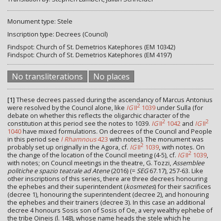
Monument type: Stele
Inscription type: Decrees (Council)
Findspot: Church of St. Demetrios Katephores (EM 10342)
Findspot: Church of St. Demetrios Katephores (EM 4197)
No transliterations
No places
[1]
These decrees passed during the ascendancy of Marcus Antonius
2
were resolved by the Council alone, like
IG
II
1039
under Sulla (for
debate on whether this reflects the oligarchic character of the
2
2
constitution at this period see the notes to 1039.
IG
II
1042
and
IG
II
1040
have mixed formulations. On decrees of the Council and People
in this period see
I Rhamnous
423
with notes). The monument was
2
probably set up originally in the Agora, cf.
IG
II
1039
, with notes. On
2
the change of the location of the Council meeting (4-5), cf.
IG
II
1039
,
with notes; on Council meetings in the theatre, G. Tozzi,
Assemblee
politiche e spazio teatrale ad Atene
(2016) (=
SEG
67.17), 257-63. Like
other inscriptions of this series, there are three decrees honouring
the ephebes and their superintendent (
kosmetes
) for their sacrifices
(decree 1), honouring the superintendent (decree 2), and honouring
the ephebes and their trainers (decree 3). In this case an additional
decree 4 honours Sosis son of Sosis of Oe, a very wealthy ephebe of
the tribe Oineis (l. 148), whose name heads the stele which he