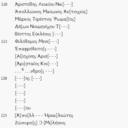
Ἀριστείδης Λευκίου Νικ[- - -]
110
Ἀπολλώνιος Μικίωνος Ἀν[τιοχεύς]
Μᾶρκος Τερέντιος ῾Ρωμα[ῖος]
Δέξων Νουμηνίχου Τ[- - -]
Βίοττος Εὐκλέους [- - -]
Φιλόδημος Μενε[- - -]
115
Ἐπαφρόδειτο[ς - - -]
[Αἰ]σχίνης Ἀρισ[- - -]
[Ἀρι]σ̣ταῖος Κοι[- - -]
6
. . .
. . .νδρο[ς - - -]
[- - -]ης [- - -]
120
[- - -]
[- - -]
[- - -]
[- - -]ου
[Ἀ]πο[λλ - - - Ἡρακ]λεώτης
125
Ζώπυρο[ς] Ͻ [Μι]λήσιος