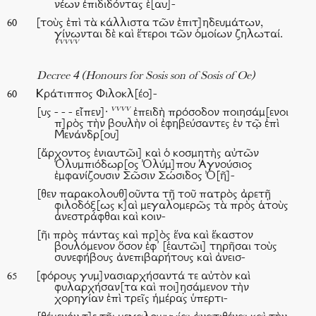
νέων ἐπιδιδόντας ἑ[αυ]-
[τοὺς ἐπὶ τὰ κάλλιστα τῶν ἐπιτ]ηδευμάτων,
60
γίνωνται δὲ καὶ ἕτεροι τῶν ὁμοίων ζηλωταί.
vvvvv
Decree 4 (Honours for Sosis son of Sosis of Oe)
Κράτιππος Φιλοκλ[έο]-
60
vvvv
[υς - - - εἶπεν]·
ἐπειδὴ πρόσοδον ποιησάμ[ενοι
π]ρὸς τὴν βουλὴν οἱ ἐφηβεύσαντες ἐν τῷ ἐπὶ
Μενάνδρ[ου]
[ἄρχοντος ἐνιαυτῶι] καὶ ὁ κοσμητὴς αὐτῶν
Ὀλυμπιόδωρ[ος Ὀλύμ]που Ἁγνούσιος
ἐμφανίζουσιν Σῶσιν Σώσιδος Ὀ[ῆ]-
[θεν παρακολουθ]οῦντα τῇ τοῦ πατρὸς ἀρετῇ
φιλοδόξ[ως κ]αὶ μεγαλομερῶς τὰ πρὸς ἁτοὺς
ἀνεστράφθαι καὶ κοιν-
[ῆι πρὸς πάντας καὶ πρ]ὸς ἕνα καὶ ἕκαστον
βουλόμενον ὅσον ἐφ᾿ [ἑαυτῶι] τηρῆσαι τοὺς
συνεφήβους ἀνεπιβαρήτους καὶ ἀνεισ-
[φόρους γυμ]νασιαρχήσαντά τε αὐτὸν καὶ
65
φυλαρχήσαν[τα καὶ ποι]η̣σάμενον τὴν
χορηγίαν ἐπὶ τρεῖς ἡμέρας ὑπερτι-