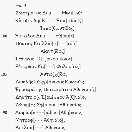
col. 3
Σώστρατος Δημ̣[- - - Μελι]τεύς
Κλεοξενίδης Κ[- - - Ἐπιε]ικίδη[ς]
Ἱππο[θωντίδος]
Ἄτταλος Δημ[- - - ού]σιο[ς]
180
Πόντιος Κα[λλίο]υ [- - -]εύ[ς]
Αἰαντ[ίδος]
Ἐπίνικος [Ͻ] Τ̣ρικορ[ύσιος]
Εὐφορίων Κα[- - -] Φαληρ[εύς]
Ἀντιο[χί]δος
185
Διοκλῆς Εὐ[φρ]άνορος Κριωεύ[ς]
Ἑρμοκράτης Πιστοκράτου Ἀθηναῖο[ς]
Δημήτριο[ς Ἑ]ρμίππου Ἀ[θ]ναῖος
Ζώσιμ[ος Σφ]αίρου [Ἀθ]ηναῖος
Δωρίω[ν - - -]ι̣άδου [Ἀθη]ναῖος
190
Μητροφ[- - - Ἀθηναῖο]ς
Ἀσκληπ[- - -] Ἀθηναῖος