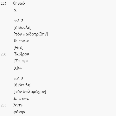
θηναέ-
225
α.
col. 2
[ἡ βουλὴ]
[τὸν παιδοτρίβην]
In crown
[Θεό]-
[δω]ρον
230
[Στ]ειρι-
[έ]α.
col. 3
[ἡ βουλὴ]
[τὸν ὁπλομάχον]
In crown
Ἀντι-
235
φάνην