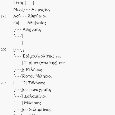
Τίτος [- - -]
Μενε[- - - Ἀθηνα]ῖος
Ασ[- - - Ἀθην]αῖος
195
Εὐ[- - - Ἀθη]ναῖος
[- - - Ἀθη]ν̣αῖος
[- - -]
[- - -]
[- - -]ς
200
[- - - Ἑρ]μ̣ου(πολίτης)
vac.
[- - -] Ἑ[ρ]μου(πολίτης)
vac.
[- - -]ς Μιλήσιος
[- - -]δότου Μιλήσιος
[- - - Ͻ] Σιδώνιος
205
[- - -]ου Ταναγραῖος
[- - -] Σαλαμείνιος
[- - -] Μιλήσιος
[- - -]ου Σαλαμείνιος