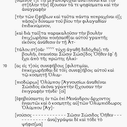
[θέμενόν τ]ε τῆι μεγαλοψυχίαι ἀνατιθέναι καὶ τὴν
στ[ήλην τὴν] ἕξουσαν τά τε ψηφίσματα καὶ τὴν
ἀναγραφὴν
[τὴν τῶν ἐ]φήβων καὶ ταῦτα πάντα πεπραχέναι εἰ̣[ς
πᾶσα]ν δύναμιν τοῦ βίου τὴν φιλαγαθίαν
ἐπιδικνύμενον,
[καὶ διὰ ταῦ]τα παρακαλοῦσιν τὴν βουλὴν
ἐπιχ[ωρῆσαι ποιήσασθ]αι αὐτοῦ γραπτῆς
εἰκόνος ἀνάθεσιν ἐν τῇ Ἀτ-
vvvv
[τάλου στ]οᾶι·
τύχῃ ἀγαθῇ δεδόχθα̣[ι τῆι
βουλῆι, ἐπαινέσαι Σῶσιν Σώσι]δος Ὀῆθεν ἐφ᾿ ᾗ
ἔχει ἀπὸ τῆς πρώτης ἡλικί-
[ας εἰς τ]οὺς συνεφήβους̣ [φιλοτιμίαι,
70
ἐπικεχωρῆσθαι δὲ τοῖς συνεφ]ήβοις αὐτοῦ καὶ
τῷ κοσμητῇ Ὀλυμ-
[πιοδώρωι] Ὀλύμπου̣ [Ἁγνουσίωι ἀναθεῖναι
Σώσιδος εἰκόνα γραπτὴν ἔ]χουσαν τὴν
ἐπιγραφὴν τήνδε· [οἱ]
[ἐφηβεύσαντες ἐν τῶι ἐπὶ Μενάνδρου ἄρχοντος
ἐνιαυτῶι καὶ ὁ κοσμητὴς αὐ]τῶν Ὀλυμπιόδωρος
Ὀλύμπου [Ἁγ]-
[νούσιος - - - - - - - - - - - - Σῶσιν Σώσιδος Ὀῆθεν - - -
- - - - - - - - - ἀνα]γράψαι δὲ καὶ τόδε τὸ
ψήφισ[μα]