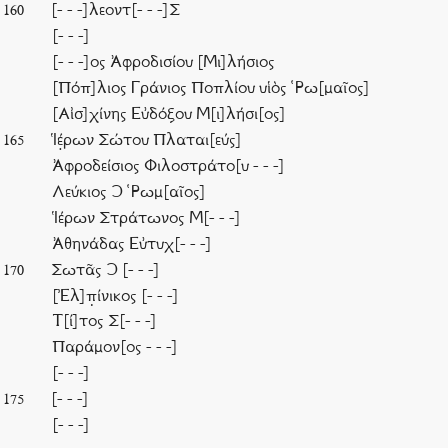
[- - -]λεοντ[- - -]Σ
160
[- - -]
[- - -]ος Ἀφροδισίου [Μι]λήσιος
[Πόπ]λιος Γράνιος Ποπλίου υἱὸς ῾Ρω[μαῖος]
[Αἰσ]χίνης Εὐδόξου Μ[ι]λήσι[ος]
Ἱέ̣ρων Σώτου Πλαται[εύς]
165
Ἀφροδείσιος Φιλοστράτο[υ - - -]
Λεύκιος Ͻ ῾Ρωμ[αῖος]
Ἱέρων Στράτωνος Μ[- - -]
Ἀθηνάδας Εὐτυχ[- - -]
Σωτᾶς Ͻ [- - -]
170
[Ἐλ]π̣ίνικος [- - -]
Τ[ί]τος Σ[- - -]
Παράμον[ος - - -]
[- - -]
[- - -]
175
[- - -]