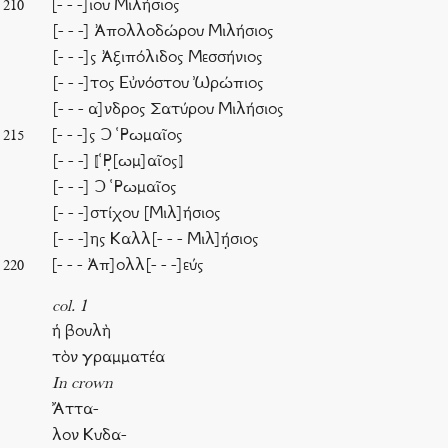
[- - -]ιου Μιλήσιος
210
[- - -] Ἀπολλοδώρου Μιλήσιος
[- - -]ς Ἀξιπόλιδος Μεσσήνιος
[- - -]τος Εὐνόστου Ὠρώπιος
[- - - α]νδρος Σατύρου Μιλήσιος
[- - -]ς Ͻ ῾Ρωμαῖος
215
[- - -] ⟦῾Ρ̣[ωμ]αῖος⟧
[- - -] Ͻ ῾Ρωμαῖος
[- - -]στίχου [Μιλ]ήσιος
[- - -]ης Καλλ[- - - Μιλ]ή̣σιος
[- - - Ἀπ]ολλ[- - -]εύς
220
col. 1
ἡ βουλὴ
τὸν γραμματέα
In crown
Ἄττα-
λον Κυδα-