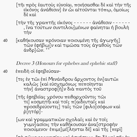
[τῆι πρὸς ἑαυτοὺς εὐνοίαι, ποιήσασθαι δὲ καὶ τὴν τῆς
εἰκόνος ἀνάθεσιν] ἐν ὧι αἰτοῦνται τόπῳ, ὁμοίως
δὲ καὶ
[τὴν τῆς γραπτῆς εἰκόνος - - - - - - ἀνάθεσιν - - - - - -
, ἵνα τούτων συντελου]μένων φαίνηται ἡ βουλὴ
τὴν
[καθήκουσαν πρόνοιαν ποιουμένη τῆς ἀγωγῆς]
40
τῶν ἐφήβω[ν καὶ τιμῶσα τοὺς ἀγαθοὺς τῶν
vv
ἀνδρ]ῶν.
Decree 3 (Honours for ephebes and ephebic staff)
ἐπειδὴ οἱ ἐφηβεύσαν-
40
[τες ἐν τῶι ἐπὶ Μενάνδρου ἄρχοντος ἐνι]αυτῶι
καλῶς [καὶ εὐσχημόνως πεποίηνται
τὴν] ἀναστροφ[ὴ]ν διὰ παντὸς τοῦ
[τῆς ἐφηβείας χρόνου πειθαρχοῦντες τῶι
τε] κοσμητῆι καὶ τοῖς π[αιδευταῖς καὶ
προσεδρεύοντες] ταῖς τῶν [φιλο]σόφων καὶ
ῥ[ητόρ]-
[ων καὶ γραμματικῶν σχολαῖς καὶ ἐν τοῖς
γυμν]ασίοις τὴν καθήκουσαν ἀνα[στροφὴν
ποιούμενοι· ἐπιμε]μέ[ληνται δὲ] καὶ τῆς [περὶ]