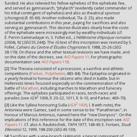
funded. He also relieved his fellow ephebes of the ephebate fee,
and served as gymnasiarch, “phylarch” (evidently cadet commander of
his tribal contingent of ephebes) and also as theatrical sponsor
(
choregos
) (ll. 65-66). Another individual, Tla- (l. 25), also made
substantial contributions in this year, paying for sacrifices and also
serving as gymnasiarch. This decree illustrates clearly how the costs
of the ephebate were increasingly met by wealthy individuals (cf.
É. Perrin-Saminadayar in, S. Follet ed.,
L’Héllénisme d’époque romaine
(2004), 92 [
SEG
55.244]). The
IG
text of this inscription was revised by S.
Follet,
Cahiers du Centre d’ Études Chypriotes
9, 1988, 25-26 (
SEG
38.119). On these and the other textual revisions we have made, and
on the date of the decrees, see
AIO Papers
11
. For photographic
documentation see
AIO Papers
11B
.
[2]
The Theseia consisted of a procession, a sacrifice and athletic
competitions (
Parker,
Polytheism
, 483–84). The Epitaphia originated in
a yearly festival to honour the citizens who died in battle, but in
Hellenistic times focused especially on the commemoration of the
battle of
Marathon
, including marches to Marathon and funerary
offerings. The ephebes participated in races, torch-races and
2
parades (see
IG
II
1006, ll. 20–22, 1011, ll. 9–10, and Parker, 469–70).
2
[3]
Like the Sylleia honouring Sulla (
IG
II
1039
, l. 8 with note), the
Antonieia were Games, said in some sense to be "Panathenaic", in
honour of Marcus Antonius, named here the "new Dionysos". On the
implications of this reference for the date of this inscription see
AIO
Papers
11
. Cf. also A. Raubitschek,
TAPA
1977, 148-49; E. Fontani,
Studi
Ellenistici
12, 1999, 198-200 (
SEG
49.130).
[4]
Sacrifices with a vine-branch (
klēmatis
), a typical component of