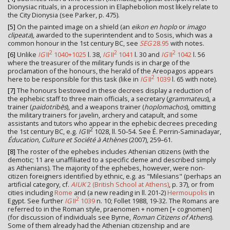
Dionysiac rituals, in a procession in Elaphebolion most likely relate to
the City Dionysia (see Parker, p. 475).
[5]
On the painted image on a shield (an
eikon en hoplo
or
imago
clipeata
), awarded to the superintendent and to Sosis, which was a
common honour in the 1st century BC, see
SEG
28.95
with notes.
2
2
2
[6]
Unlike
IG
II
1040+1025
l. 38,
IG
II
1041
l. 30 and
IG
II
1042
l. 56
where the treasurer of the military funds is in charge of the
proclamation of the honours, the herald of the Areopagos appears
2
here to be responsible for this task (like in
IG
II
1039
l. 65 with note).
[7]
The honours bestowed in these decrees display a reduction of
the ephebic staff to three main officials, a secretary (
grammateus
), a
trainer (
paidotribēs
), and a weapons trainer (
hoplomachos
), omitting
the military trainers for javelin, archery and catapult, and some
assistants and tutors who appear in the ephebic decrees preceding
2
the 1st century BC, e.g.
IG
II
1028, ll. 50–54. See É. Perrin-Saminadayar,
Éducation, Culture et Société à Athènes
(2007), 259–61.
[8]
The roster of the ephebes includes Athenian citizens (with the
demotic; 11 are unaffiliated to a specific deme and described simply
as Athenians). The majority of the ephebes, however, were non-
citizen foreigners identified by ethnic, e.g. as "Milesians" (perhaps an
artificial category, cf.
AIUK
2 (British School at Athens)
, p. 37), or from
cities including
Rome
and (a new reading in ll. 201-2)
Hermoupolis
in
2
Egypt. See further
IG
II
1039
n. 10; Follet 1988, 19-32. The Romans are
referred to in the Roman style, praenomen + nomen [+ cognomen]
(for discussion of individuals see Byrne,
Roman Citizens of Athens
).
Some of them already had the Athenian citizenship and are