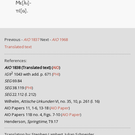
Με[λι]-
τέ[α].
Previous -
AIO
1837
Next -
AIO
1968
Translated text
References:
AIO
1838 (Translated text)
(
AIO
)
2
IG
II
1043 with add. p. 671
(
PHI
)
SEG
69.84
SEG
38.119
(
PHI
)
SEG
22.112 (l. 212)
Wilhelm,
Attische Urkunden
VI, no. 35, 10, p. 261 (l. 16)
AIO Papers 11, 1-6, 13-18
(
AIO Paper
)
AIO Papers 11B no. 4, Figs. 7-10
(
AIO Paper
)
Henderson,
Springtime
, T9.17
Translation by: Stephen Lambert, Julian Schneider