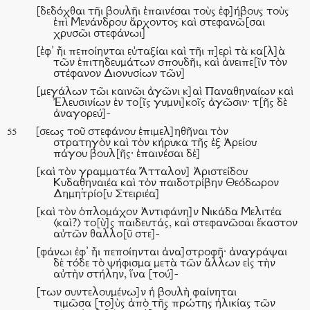
[δεδόχθαι τῆι βουλῆι ἐπαινέσαι τοὺς ἐφ]ήβους τοὺς
ἐπὶ Μενάνδρου ἄρχοντος καὶ στεφανῶ[σαι
χρυσῶι στεφάνωι]
[ἐφ᾿ ἧι πεποίηνται εὐταξίαι καὶ τῆι π]ερὶ τὰ κα[λ]ὰ
τῶν ἐπιτηδευμάτων σπουδῆι, καὶ ἀνειπε[ῖν τὸν
στέφανον Διονυσίων τῶν]
[μεγάλων τῶι καινῶι ἀγῶνι κ]αὶ Παναθηναίων καὶ
Ἐλευσινίων ἐν το[ῖς γυμνι]κοῖς ἀγῶσιν· τ[ῆς δὲ
ἀναγορεύ]-
[σεως τοῦ στεφάνου ἐπιμελ]ηθῆναι τὸν
55
στρατηγὸν καὶ τὸν κήρυκα τῆς ἐξ Ἀρείου
πάγου βουλ[ῆς· ἐπαινέσαι δὲ]
[καὶ τὸν γραμματέα Ἄτταλον] Ἀριστείδου
Κυδαθ̣ηναιέα καὶ τὸν παιδοτρίβην Θεόδωρον
Δημητρίο[υ Στειριέα]
[καὶ τὸν ὁπλομάχον Ἀντιφάνη]ν Νικάδα Μελιτέα
⟨καὶ?⟩ το[ὺ]ς παιδευτάς, καὶ στεφανῶσαι ἕκαστον
αὐτῶν θαλλο[ῦ στε]-
[φάνωι ἐφ᾿ ἧι πεποίηνται ἀνα]στροφῇ· ἀναγράψαι
δὲ τόδε τὸ ψήφισμα μετὰ τῶν ἄλλων εἰς τὴν
αὐτὴν στήλην, ἵνα [τού]-
[των συντελουμένω]ν ἡ βουλὴ φαίνηται
τιμῶσα [το]ὺς ἀπὸ τῆς πρώτης ἡλικίας τῶν